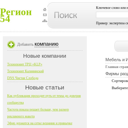
Ключевое слово или 
Регион
54
Пример: экспертиза с
компанию
Добавить
Новые компании
Мебель и 
Технопоинт ТРЦ «KLP»
Главная стра
Технопоинт Калининский
Фирмы раз
DNS Чистая Слобода
Сортиров
Новые статьи
Выберите
Как публикация проходит путь от темы до доверия
сообщества
Частота показа решает больше, чем размер
рекламного макета
Эфир держится на сетке вещания и привычке