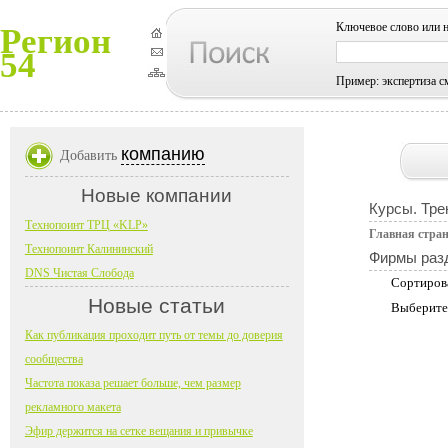
Ключевое слово или 
Регион
54
Пример: экспертиза с
компанию
Добавить
Новые компании
Курсы. Тре
Технопоинт ТРЦ «KLP»
Главная стра
Технопоинт Калининский
Фирмы раз
DNS Чистая Слобода
Сортиров
Новые статьи
Выберите
Как публикация проходит путь от темы до доверия
сообщества
Частота показа решает больше, чем размер
рекламного макета
Эфир держится на сетке вещания и привычке