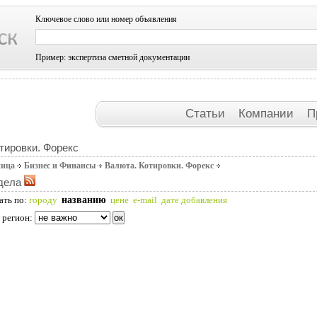
Ключевое слово или номер объявления
Пример: экспертиза сметной документации
Статьи
Компании
П
тировки. Форекс
ница
Бизнес и Финансы
Валюта. Котировки. Форекс
дела
названию
ать по:
городу
цене
e-mail
дате добавления
 регион: