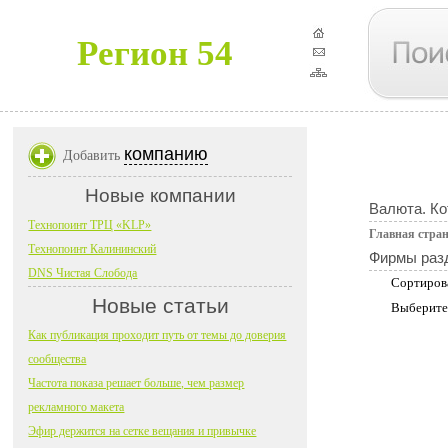
Регион 54
компанию
Добавить
Новые компании
Валюта. Ко
Технопоинт ТРЦ «KLP»
Главная стра
Технопоинт Калининский
Фирмы раз
DNS Чистая Слобода
Сортиров
Новые статьи
Выберите
Как публикация проходит путь от темы до доверия
сообщества
Частота показа решает больше, чем размер
рекламного макета
Эфир держится на сетке вещания и привычке