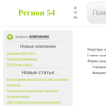
Регион 54
компанию
Добавить
Новые компании
Квартиры 
Технопоинт ТРЦ «KLP»
Главная стра
Технопоинт Калининский
Фирмы раз
DNS Чистая Слобода
Сортиров
Новые статьи
Выберите
Как публикация проходит путь от темы до доверия
сообщества
Частота показа решает больше, чем размер
рекламного макета
Эфир держится на сетке вещания и привычке