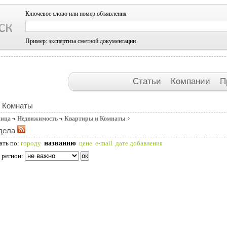
Ключевое слово или номер объявления
Пример: экспертиза сметной документации
Статьи
Компании
П
и Комнаты
ница
Недвижимость
Квартиры и Комнаты
дела
названию
ать по:
городу
цене
e-mail
дате добавления
 регион: