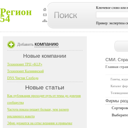
Ключевое слово или 
Регион
54
Пример: экспертиза с
компанию
Добавить
Новые компании
СМИ. Справ
Технопоинт ТРЦ «KLP»
Главная стра
Технопоинт Калининский
DNS Чистая Слобода
Газеты, жур
Новые статьи
Каталог фир
Телевидение
Как публикация проходит путь от темы до доверия
Фирмы раз
сообщества
Сортиров
Частота показа решает больше, чем размер
Выберите
рекламного макета
Эфир держится на сетке вещания и привычке