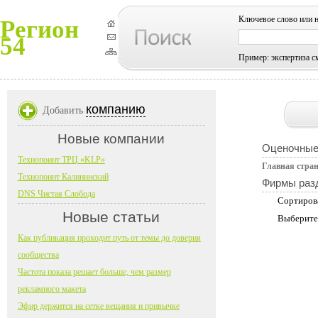
Ключевое слово или 
Регион
54
Пример: экспертиза с
компанию
Добавить
Новые компании
Оценочные
Технопоинт ТРЦ «KLP»
Главная стра
Технопоинт Калининский
Фирмы раз
DNS Чистая Слобода
Сортиров
Новые статьи
Выберите
Как публикация проходит путь от темы до доверия
сообщества
Частота показа решает больше, чем размер
рекламного макета
Эфир держится на сетке вещания и привычке