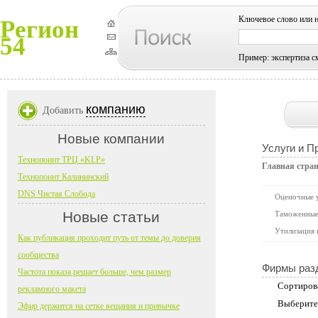
Ключевое слово или 
Регион
54
Пример: экспертиза с
компанию
Добавить
Новые компании
Услуги и П
Технопоинт ТРЦ «KLP»
Главная стра
Технопоинт Калининский
DNS Чистая Слобода
Оценочные 
Новые статьи
Таможенные
Утилизация
Как публикация проходит путь от темы до доверия
сообщества
Фирмы раз
Частота показа решает больше, чем размер
Сортиров
рекламного макета
Выберите
Эфир держится на сетке вещания и привычке