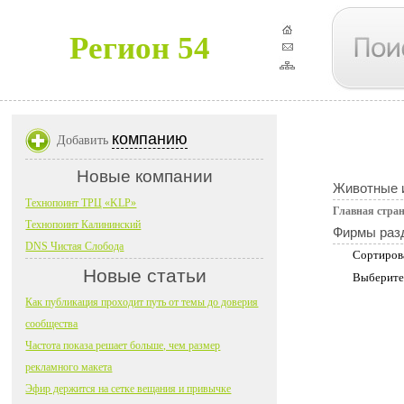
Регион 54
компанию
Добавить
Новые компании
Животные и
Технопоинт ТРЦ «KLP»
Главная стра
Технопоинт Калининский
Фирмы раз
DNS Чистая Слобода
Сортиров
Новые статьи
Выберите
Как публикация проходит путь от темы до доверия
сообщества
Частота показа решает больше, чем размер
рекламного макета
Эфир держится на сетке вещания и привычке