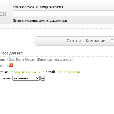
Ключевое слово или номер объявления
Пример: экспертиза сметной документации
Статьи
Компании
П
 все для них
ница
Дом. Быт и Семья
Животные и все для них
дела
e-mail
ать по:
городу
названию
цене
дате добавления
 регион: