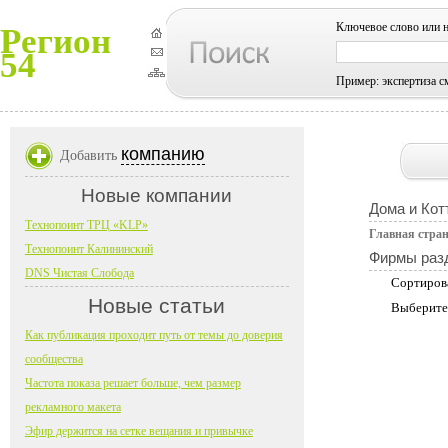
Ключевое слово или 
Регион
54
Пример: экспертиза с
компанию
Добавить
Новые компании
Дома и Кот
Технопоинт ТРЦ «KLP»
Главная стра
Технопоинт Калининский
Фирмы раз
DNS Чистая Слобода
Сортиров
Новые статьи
Выберите
Как публикация проходит путь от темы до доверия
сообщества
Частота показа решает больше, чем размер
рекламного макета
Эфир держится на сетке вещания и привычке