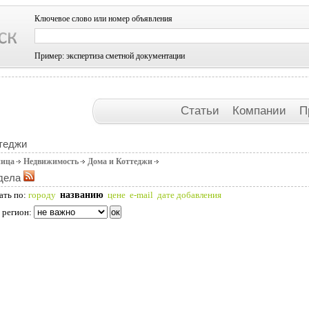
Ключевое слово или номер объявления
Пример: экспертиза сметной документации
Статьи
Компании
П
теджи
ница
Недвижимость
Дома и Коттеджи
дела
названию
ать по:
городу
цене
e-mail
дате добавления
 регион: