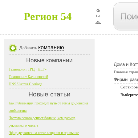
Регион 54
компанию
Добавить
Новые компании
Дома и Кот
Технопоинт ТРЦ «KLP»
Главная стра
Технопоинт Калининский
Фирмы раз
DNS Чистая Слобода
Сортиров
Новые статьи
Выберите
Как публикация проходит путь от темы до доверия
сообщества
Частота показа решает больше, чем размер
рекламного макета
Эфир держится на сетке вещания и привычке