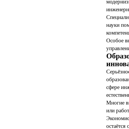
модерниз
инженерн
Специали
науки по
компетен
Особое в
управлен
Образо
иннов
Серьёзно
образова
сфере ин
естествен
Многие в
или рабо
Экономис
остаётся