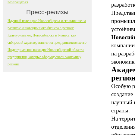
возвращаться
разработ
Пресс-релизы
Представи
промышле
Научный потенциал Новосибирска и его влияние на
развитие инновационного бизнеса в регионе
устойчив
Культурный код Новосибирска в бизнесе: как
Новосиб
сибирский характер влияет на предпринимательство
компании
Индустриальное наследие Новосибирской области:
на разра
предприятия, которые сформировали экономику
экономик
региона
Акаде
регио
Особую р
создание
научный 
страны.
На терри
отделения
образоват