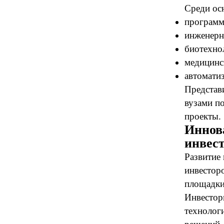
Среди ос
программ
инженерн
биотехно
медицинс
автомати
Представ
вузами п
проекты.
Иннов
инвес
Развитие
инвестор
площадки
Инвестор
технолог