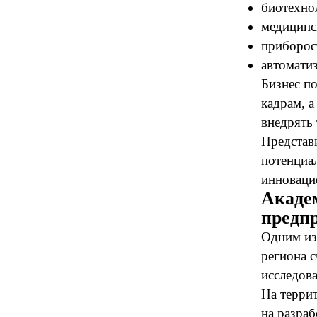
биотехно
медицинс
приборос
автомати
Бизнес п
кадрам, 
внедрять
Представ
потенциа
инноваци
Акаде
предп
Одним из
региона 
исследов
На терри
на разра