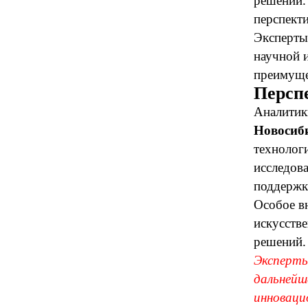
решений.
перспект
Эксперты
научной 
преимуще
Персп
Аналитик
Новосиб
технолог
исследов
поддержк
Особое в
искусств
решений.
Эксперты
дальнейш
инноваци