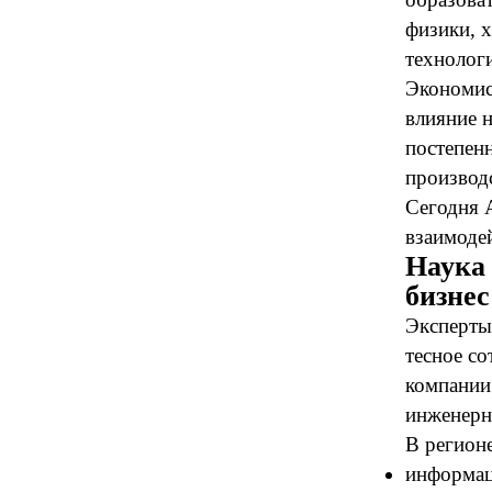
физики, 
технолог
Экономис
влияние 
постепен
производ
Сегодня 
взаимодей
Наука
бизнес
Эксперты 
тесное с
компании
инженерн
В регионе
информац