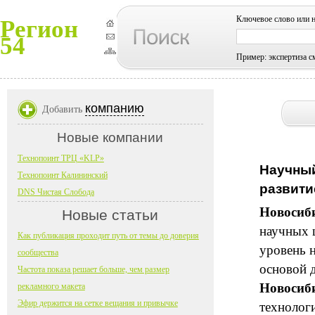
Ключевое слово или 
Регион
54
Пример: экспертиза с
компанию
Добавить
Новые компании
Технопоинт ТРЦ «KLP»
Научный
Технопоинт Калининский
развити
DNS Чистая Слобода
Новосиб
Новые статьи
научных 
Как публикация проходит путь от темы до доверия
уровень н
сообщества
основой 
Частота показа решает больше, чем размер
Новосиб
рекламного макета
Эфир держится на сетке вещания и привычке
технолог