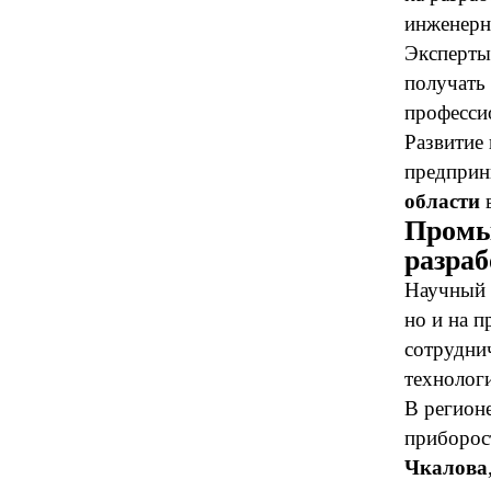
инженерн
Эксперты
получать 
професси
Развитие
предприн
области
в
Промы
разра
Научный п
но и на 
сотрудни
технолог
В регион
приборос
Чкалова