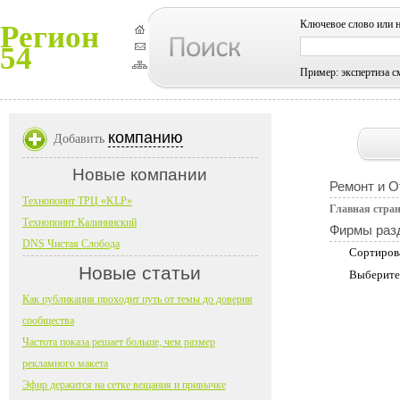
Ключевое слово или 
Регион
54
Пример: экспертиза с
компанию
Добавить
Новые компании
Ремонт и О
Технопоинт ТРЦ «KLP»
Главная стра
Технопоинт Калининский
Фирмы раз
DNS Чистая Слобода
Сортиров
Новые статьи
Выберите
Как публикация проходит путь от темы до доверия
сообщества
Частота показа решает больше, чем размер
рекламного макета
Эфир держится на сетке вещания и привычке