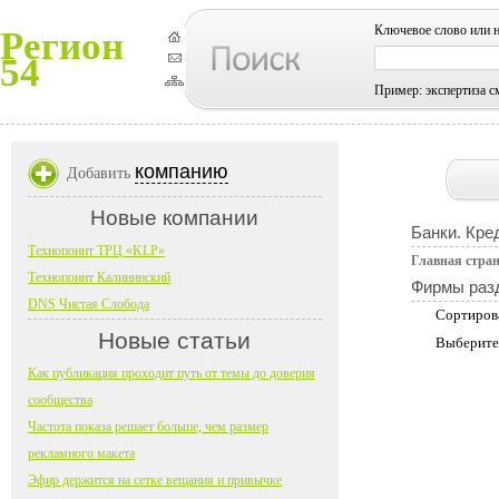
Ключевое слово или 
Регион
54
Пример: экспертиза с
компанию
Добавить
Новые компании
Банки. Кре
Технопоинт ТРЦ «KLP»
Главная стра
Технопоинт Калининский
Фирмы раз
DNS Чистая Слобода
Сортиров
Новые статьи
Выберите
Как публикация проходит путь от темы до доверия
сообщества
Частота показа решает больше, чем размер
рекламного макета
Эфир держится на сетке вещания и привычке