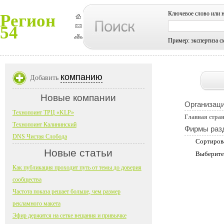
Ключевое слово или 
Регион
54
Пример: экспертиза с
компанию
Добавить
Новые компании
Организац
Технопоинт ТРЦ «KLP»
Главная стра
Технопоинт Калининский
Фирмы раз
DNS Чистая Слобода
Сортиров
Новые статьи
Выберите
Как публикация проходит путь от темы до доверия
сообщества
Частота показа решает больше, чем размер
рекламного макета
Эфир держится на сетке вещания и привычке