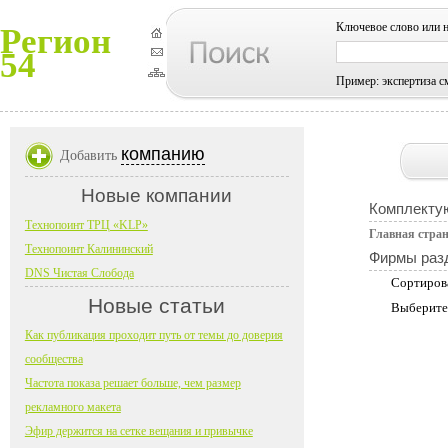
Ключевое слово или 
Регион
54
Пример: экспертиза с
компанию
Добавить
Новые компании
Комплекту
Технопоинт ТРЦ «KLP»
Главная стра
Технопоинт Калининский
Фирмы раз
DNS Чистая Слобода
Сортиров
Новые статьи
Выберите
Как публикация проходит путь от темы до доверия
сообщества
Частота показа решает больше, чем размер
рекламного макета
Эфир держится на сетке вещания и привычке