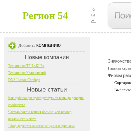
Регион 54
компанию
Добавить
Новые компании
Знакомств
Технопоинт ТРЦ «KLP»
Главная стра
Технопоинт Калининский
Фирмы раз
DNS Чистая Слобода
Сортиров
Новые статьи
Выберите
Как публикация проходит путь от темы до доверия
сообщества
Частота показа решает больше, чем размер
рекламного макета
Эфир держится на сетке вещания и привычке