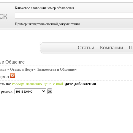
Ключевое слово или номер объявления
Пример: экспертиза сметной документации
Статьи
Компании
П
а и Общение
ница
Отдых и Досуг
Знакомства и Общение
дела
дате добавления
ать по:
городу
названию
цене
e-mail
 регион: